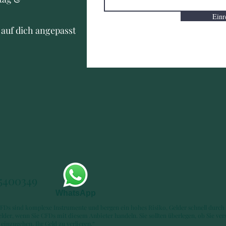
Einr
l auf dich angepasst
.
-5400349
WhatsApp
CFDs sind komplexe Instrumente und bergen ein hohes Risiko, Gelder schnell durch 
elder, wenn Sie CFDs mit diesem Anbieter handeln. Sie sollten überlegen, ob Sie ve
 einzugehen, Ihr Geld zu verlieren.“