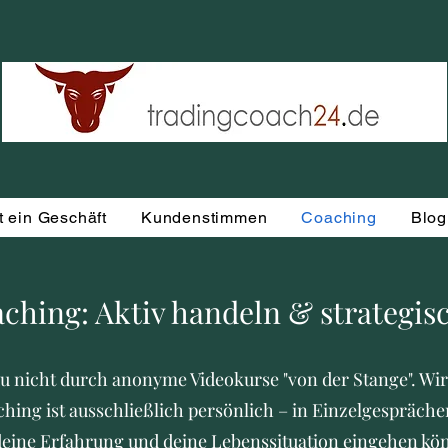
t ein Geschäft
Kundenstimmen
Coaching
Blog
ching: Aktiv handeln & strategis
u nicht durch anonyme Videokurse "von der Stange". Wir
ing ist ausschließlich persönlich – in Einzelgespräche
, deine Erfahrung und deine Lebenssituation eingehen kö