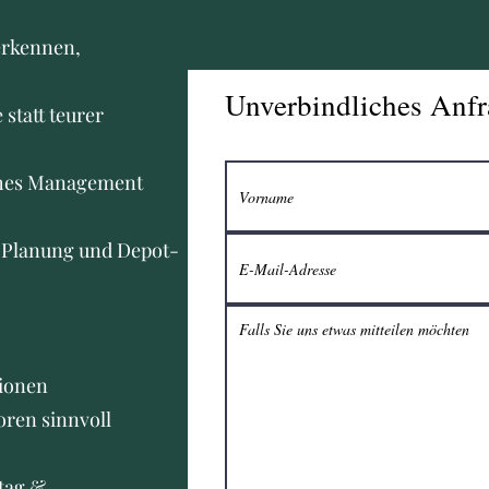
erkennen,
Unverbindliches Anfr
 statt teurer
ches Management
e Planung und Depot-
ionen
oren sinnvoll
tag &