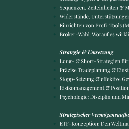
Sequenzen, Zeiteinheiten & 
Widerstände, Unterstützunge
Einrichten von Profi-Tools (
Broker-Wahl: Worauf es wirk
Strategie & Umsetzung
Long- & Short-Strategien für
Präzise Tradeplanung & Einst
Stopp-Setzung & effektive G
Risikomanagement & Positi
Psychologie: Disziplin und Mi
Strategischer Vermögensaufb
ETF-Konzeption: Den Weltmar