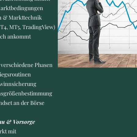
Marktbedingungen
n & Markttechnik
MT4, MT5, TradingView)
lich ankommt
 verschiedene Phasen
iegsroutinen
ewinnsicherung
onsgrößenbestimmung
ndset an der Börse
au & Vorsorge
kt mit