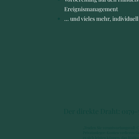
Ereignismanagement
... und vieles mehr, individuel
Der direkte Draht: 0179
„Traden Sie verantwortungsvoll: 
Privatanleger-Konten verlieren G
es sich leisten können, das Risiko