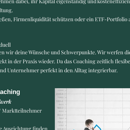
men dabei, ihr Kapital eigenständig und kosteneffizien
ltung.
eßen, Firmenliquidität schützen oder ein ETF-Portfolio a
duell
hen wir deine Wünsche und Schwerpunkte. Wir werfen die
ekt in der Praxis wieder. Da das Coaching zeitlich flexib
 und Unternehmer perfekt in den Alltag integrierbar.
aching
dwerk
/ Marktteilnehmer
e Ausrichtung finden