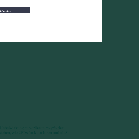
eichen
Hebelwirkung zu verlieren. 76,97% der
rstehen, wie CFDs funktionieren und ob Sie