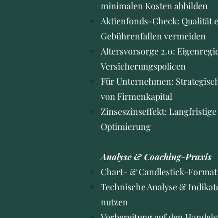
minimalen Kosten abbilden
Aktienfonds-Check: Qualität 
Gebührenfallen vermeiden
Altersvorsorge 2.0: Eigenregie
Versicherungspolicen
Für Unternehmen: Strategis
von Firmenkapital
Zinseszinseffekt: Langfristig
Optimierung
Analyse & Coaching-Praxis
Chart- & Candlestick-Format
Technische Analyse & Indikat
nutzen
Vorbereitung auf den Handels