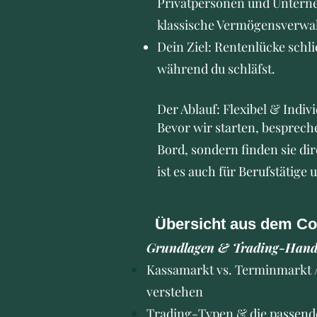
Privatpersonen und Unterneh
klassische Vermögensverwa
Dein Ziel: Rentenlücke schli
während du schläfst.
Der Ablauf: Flexibel & Indivi
Bevor wir starten, besprec
Bord, sondern finden sie dir
ist es auch für Berufstätige
Übersicht aus dem Co
Grundlagen & Trading-Han
Kassamarkt vs. Terminmarkt 
verstehen
Trading-Typen & die passend