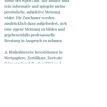
Sinne des WpHG dar. Alle Inhalte sind 
rein informativ und spiegeln meine 
persönliche, subjektive Meinung 
wider. Die Zuschauer werden 
ausdrücklich dazu aufgefordert, sich 
eine eigene Meinung zu bilden und 
gegebenenfalls professionelle 
Beratung in Anspruch zu nehmen.
⚠️ Risikohinweis: Investitionen in 
Wertpapiere, Zertifikate, Derivate 
(börsengehandelt oder OTC) und 
andere Finanzprodukte sind mit 
Risiken verbunden. Diese können 
neben Erträgen auch zu erheblichen 
Verlusten des eingesetzten Kapitals 
führen. Darüber hinaus können 
Transaktionen mit verschiedenen 
Risiken behaftet sein, wie etwa 