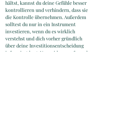
hältst, kannst du deine Gefühle besser 
kontrollieren und verhindern, dass sie 
die Kontrolle übernehmen. Außerdem 
solltest du nur in ein Instrument 
investieren, wenn du es wirklich 
verstehst und dich vorher gründlich 
über deine Investitionsentscheidung 
informiert hast. Vermeide es, aufgrund 
von Gerüchten oder Meinungen 
anderer zu handeln, da dies sehr 
wahrscheinlich zu emotionalen 
Entscheidungen führt. Es ist auch 
wichtig, dass du deine Ziele realistisch 
setzt. Setze dir Ziele, die du erreichen 
kannst, und versuche, deine 
Erwartungen an den Markt nicht zu 
hoch zu stecken. Wenn du zu viel 
erwartest, kannst du enttäuscht 
werden, wenn sie nicht erfüllt werden, 